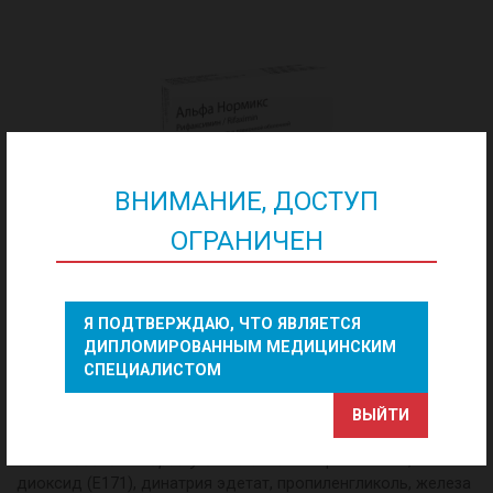
ВНИМАНИЕ, ДОСТУП
ОГРАНИЧЕН
Альфа Нормикс
Я ПОДТВЕРЖДАЮ, ЧТО ЯВЛЯЕТСЯ
Состав:
ДИПЛОМИРОВАННЫМ МЕДИЦИНСКИМ
активное вещество
– рифаксимин 200 мг,
СПЕЦИАЛИСТОМ
вспомогательные вещества
: натрия крахмала гликолат,
глицерина дистеарат, кремния диоксид коллоидный, тальк,
ВЫЙТИ
целлюлоза микрокристаллическая,
состав оболочки
Opadry
OY
—
S
-34907
: гипромеллоза, титана
диоксид (Е171), динатрия эдетат, пропиленгликоль, железа