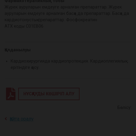
Фармакотерапиялық тобы
Жүрек ауруларын емдеуге арналған препараттар. Жүрек
ауруларын емдеуге арналған басқа да препараттар. Басқа да
кардиотонустық препараттар. Фосфокреатин
АТХ коды С01ЕВ06
Қолданылуы
Кардиохирургияда кардиопротекция. Кардиоплегиялық
ерітіндіге қосу.
НҰСҚАУДЫ КӨШІРІП АЛУ
Бөлісу:
Қайта оралу