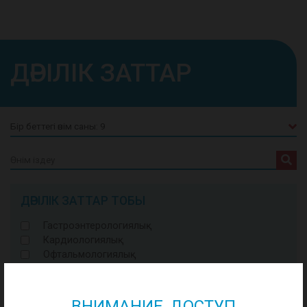
ДӘРІЛІК ЗАТТАР
Search
for:
ДӘРІЛІК ЗАТТАР ТОБЫ
Гастроэнтерологиялық
Кардиологиялық
Офтальмологиялық
Қан тамырлары дәрілері
ВНИМАНИЕ, ДОСТУП