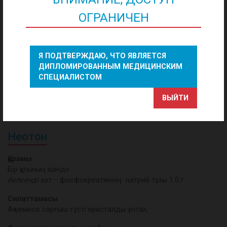
ОГРАНИЧЕН
Я ПОДТВЕРЖДАЮ, ЧТО ЯВЛЯЕТСЯ
ДИПЛОМИРОВАННЫМ МЕДИЦИНСКИМ
СПЕЦИАЛИСТОМ
ВЫЙТИ
Неотон
Құрамы
Бір құтының ішінде
белсенді зат
– фосфокреатиннің натрий тұзы 1.0 г.
Сипаттамасы
Ақ немесе сарғыш түсті кристалды ұнтақ.