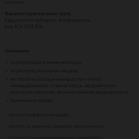
порошок.
Фармакотерапевтична група.
Кардіологічні препарати. Фосфокреатин.
Код АТХ С01Е В06.
Показання.
Інтраопераційна ішемія міокарда;
інтраопераційна ішемія кінцівок;
метаболічні розлади міокарда при гіпоксії:
міокардіосклероз, старече серце, кардіоміопатія
внаслідок гіпертензії, хронічна ішемічна кардіоміопатія;
комплексна терапія:
– гострого інфаркту міокарда;
– гострої та хронічної серцевої недостатності;
– гострого порушення мозкового кровообігу,