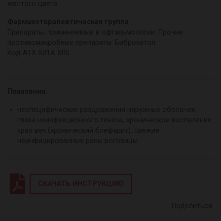
желтого цвета
Фармакотерапевтическая группа
Препараты, применяемые в офтальмологии. Прочие
противомикробные препараты. Биброкатол.
Код АТХ S01A X05
Показания.
неспецифические раздражения наружных оболочек
глаза неинфекционного генеза, хроническое воспаление
края век (хронический блефарит), свежие
неинфицированные раны роговицы
СКАЧАТЬ ИНСТРУКЦИЮ
Поделиться: