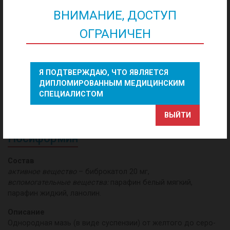
ВНИМАНИЕ, ДОСТУП
ОГРАНИЧЕН
Я ПОДТВЕРЖДАЮ, ЧТО ЯВЛЯЕТСЯ
ДИПЛОМИРОВАННЫМ МЕДИЦИНСКИМ
СПЕЦИАЛИСТОМ
ВЫЙТИ
Посиформин
Состав
активное вещество
– биброкатол 20 мг,
вспомогательные вещества:
парафин белый мягкий,
парафин жидкий, ланолин.
Описание
Однородная мазь (в виде суспензии) от желтого до серо-