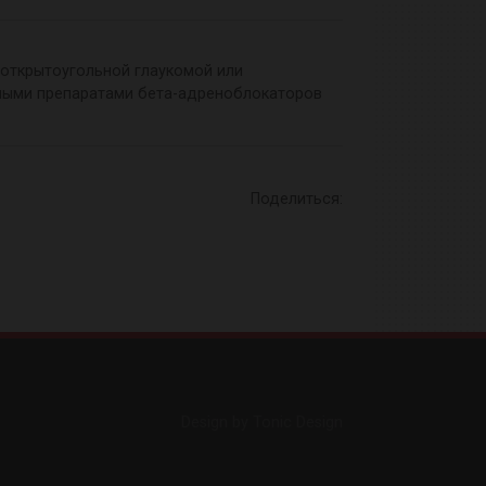
 открытоугольной глаукомой или
ными препаратами бета-адреноблокаторов
Поделиться:
Design by Tonic Design