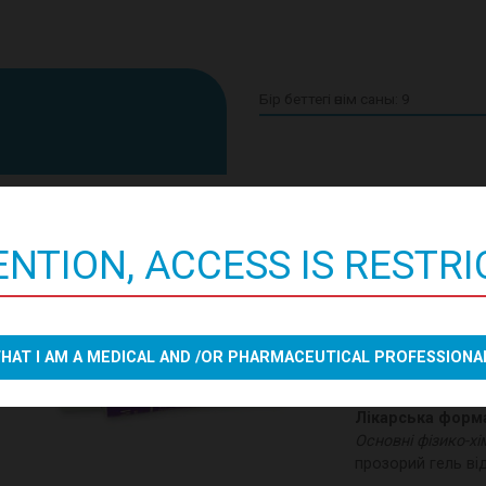
Siccapos / 
NTION, ACCESS IS RESTR
Склад:
діюча речовина
:
1 г гелю містить 
допоміжні речови
THAT I AM A MEDICAL AND /OR PHARMACEUTICAL PROFESSIONA
гідроксид, динатр
Лікарська форм
Основні фізико-хі
прозорий гель ві