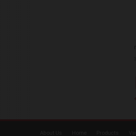
About Us
Home
Products
Va