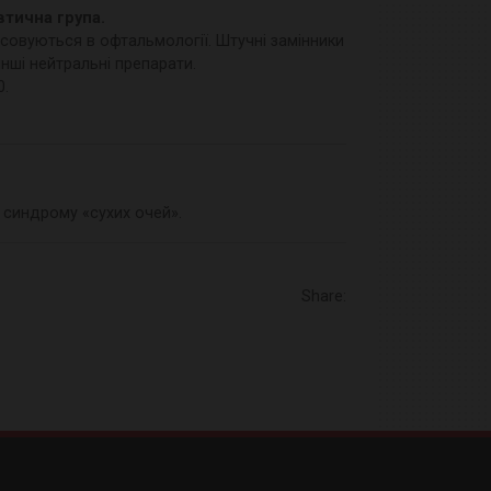
тична група.
совуються в офтальмології. Штучні замінники
 інші нейтральні препарати.
0.
я синдрому «сухих очей».
Share: