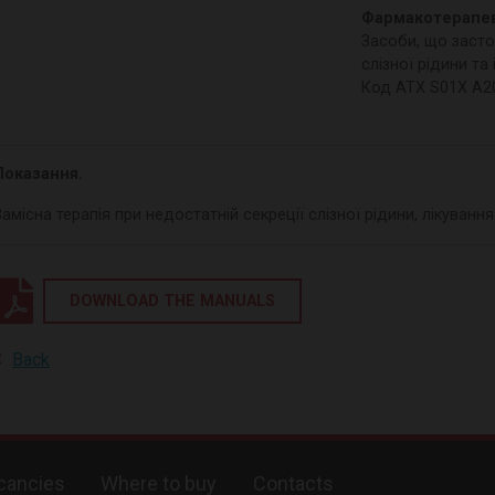
Фармакотерапев
Засоби, що засто
слізної рідини та
Код АТХ S01Х A2
Показання.
Замісна терапія при недостатній секреції слізної рідини, лікуванн
DOWNLOAD THE MANUALS
Back
cancies
Where to buy
Contacts