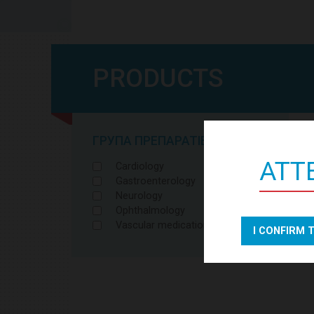
PRODUCTS
ГРУПА ПРЕПАРАТІВ
ATTE
Cardiology
Gastroenterology
Neurology
Ophthalmology
Vascular medications
I CONFIRM 