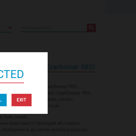
Search
for:
Polyacrilic acid (сarbomer 980)
ICTED
 кислота поліакрилова (карбомер 980);
2 мг кислоти поліакрилової (карбомеру 980);
ни:
сорбіт (Е 420), цетримід, натрію
L
EXIT
ію едетат, вода для ін’єкцій.
а.
Гель очний.
мічні властивості:
прозорий або майже
д безбарвного до світло-жовтого кольору.